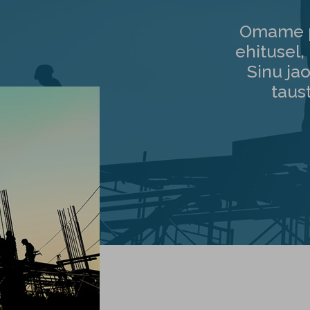
Omame pi
ehitusel, 
Sinu ja
taus