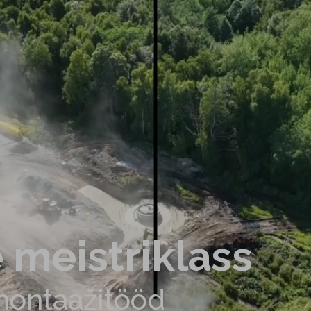
 meistriklass
 montaažitööd
 meistriklass
 montaažitööd