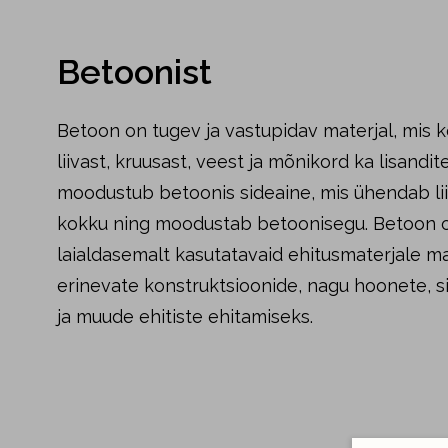
Betoonist
Betoon on tugev ja vastupidav materjal, mis 
liivast, kruusast, veest ja mõnikord ka lisandi
moodustub betoonis sideaine, mis ühendab lii
kokku ning moodustab betoonisegu. Betoon o
laialdasemalt kasutatavaid ehitusmaterjale m
erinevate konstruktsioonide, nagu hoonete, si
ja muude ehitiste ehitamiseks.