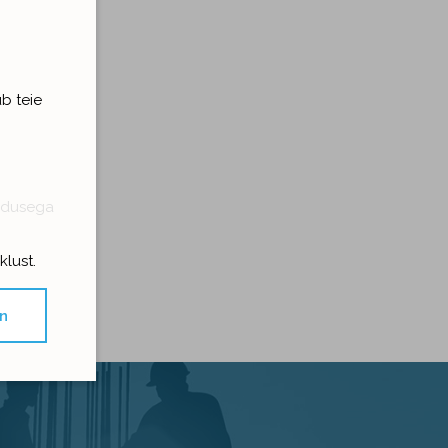
b teie
eadusega
klust.
an