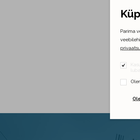
Küp
Parima v
veebileh
privaatsu
Kasu
luba
Olen
Ole