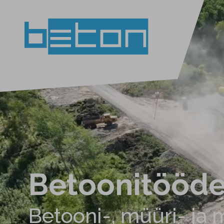
Betoonitööde
Betooni-, müüri- ja
Betoonitööde
Betooni-, müüri- ja