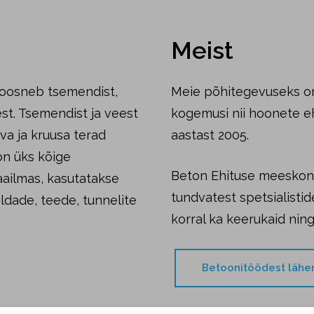
Meist
koosneb tsemendist,
Meie põhitegevuseks on
test. Tsemendist ja veest
kogemusi nii hoonete ehi
va ja kruusa terad
aastast 2005.
n üks kõige
Beton Ehituse meeskond
aailmas, kasutatakse
tundvatest spetsialisti
ldade, teede, tunnelite
korral ka keerukaid nin
Betoonitöödest lähe