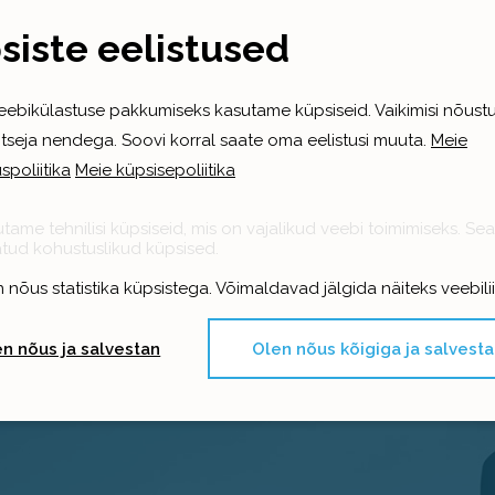
siste eelistused
eebikülastuse pakkumiseks kasutame küpsiseid. Vaikimisi nõustu
itseja nendega. Soovi korral saate oma eelistusi muuta.
Meie
Armatuuri
spoliitika
Meie küpsisepoliitika
Betoonitööd
müük
tame tehnilisi küpsiseid, mis on vajalikud veebi toimimiseks. S
tud kohustuslikud küpsised.
 nõus statistika küpsistega. Võimaldavad jälgida näiteks veebilii
n nõus ja salvestan
Olen nõus kõigiga ja salvest