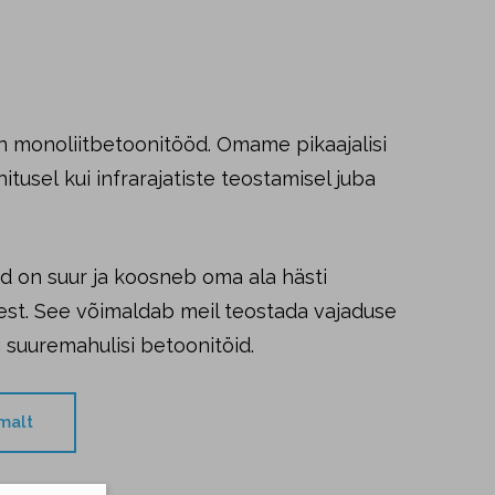
 monoliitbetoonitööd. Omame pikaajalisi
tusel kui infrarajatiste teostamisel juba
 on suur ja koosneb oma ala hästi
dest. See võimaldab meil teostada vajaduse
g suuremahulisi betoonitöid.
malt